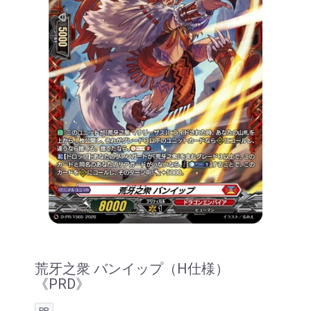
荒牙之衆 バンイップ（H仕様）
《PRD》
PR