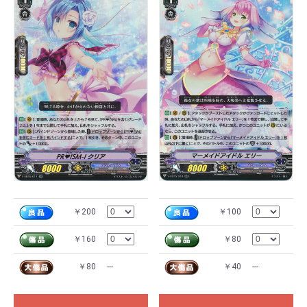
￥200
￥100
￥160
￥80
￥80
---
￥40
---