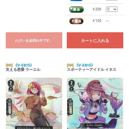
￥200
￥100
---
カートに入れる
ただいま品切れ中です。
[RR]
《V-EB15》
[RR]
《V-EB15》
支える恩愛 ラーエル
スポーティーアイドル イネス