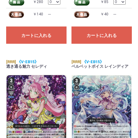
￥280
￥85
￥140
---
￥40
---
カートに入れる
カートに入れる
[RRR]
《V-EB15》
[RRR]
《V-EB15》
透き通る魅力 セレディ
ベルベットボイス レインディア