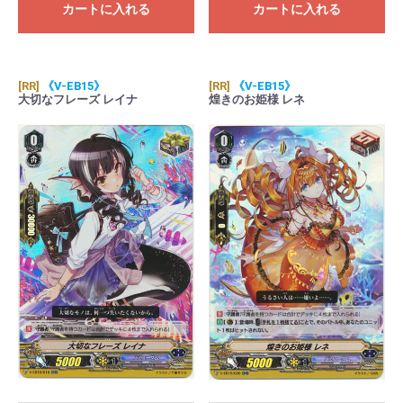
カートに入れる
カートに入れる
[RR]
《V-EB15》
[RR]
《V-EB15》
大切なフレーズ レイナ
煌きのお姫様 レネ