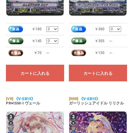
￥180
￥380
￥145
￥305
---
￥70
---
￥150
---
カートに入れる
カートに入れる
[VR]
《V-EB15》
[RRR]
《V-EB15》
PR♥ISM-I ヴェール
ガーリッシュアイドル リリクル