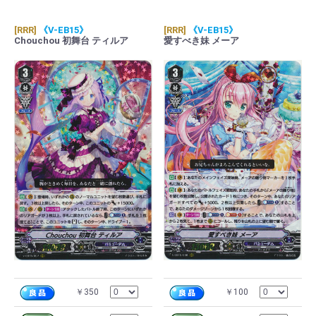
[RRR]
《V-EB15》
[RRR]
《V-EB15》
Chouchou 初舞台 ティルア
愛すべき妹 メーア
￥350
￥100