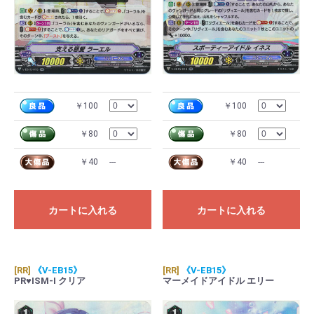
￥100
￥100
￥80
￥80
￥40
---
￥40
---
カートに入れる
カートに入れる
[RR]
《V-EB15》
[RR]
《V-EB15》
PR♥ISM-I クリア
マーメイドアイドル エリー