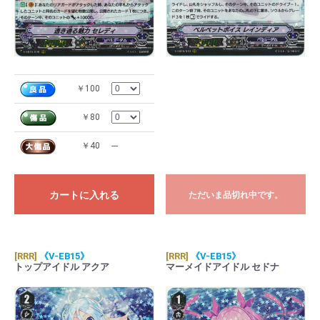
￥100
￥80
￥40
---
カートに入れる
ただいま品切れ中です。
[RRR]
《V-EB15》
[RRR]
《V-EB15》
トップアイドル アクア
マーメイドアイドル セドナ