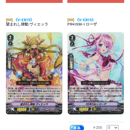
[RR]
《V-EB15》
[RR]
《V-EB15》
望まれし律動 ヴィエッラ
PR♥ISM-I ローザ
￥250