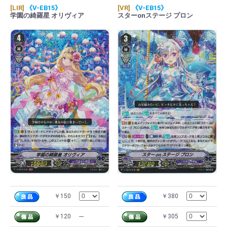
[LIR]
《V-EB15》
[VR]
《V-EB15》
学園の綺羅星 オリヴィア
スターonステージ プロン
￥150
￥380
￥120
---
￥305