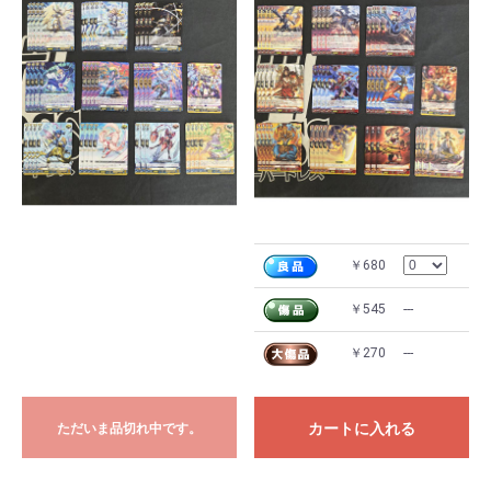
￥680
￥545
---
￥270
---
カートに入れる
ただいま品切れ中です。