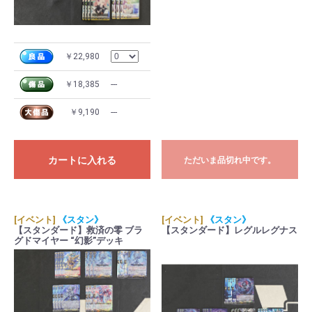
￥22,980
￥18,385
---
￥9,190
---
カートに入れる
ただいま品切れ中です。
[イベント]
《スタン》
[イベント]
《スタン》
【スタンダード】救済の零 ブラ
【スタンダード】レグルレグナス
グドマイヤー “幻影”デッキ