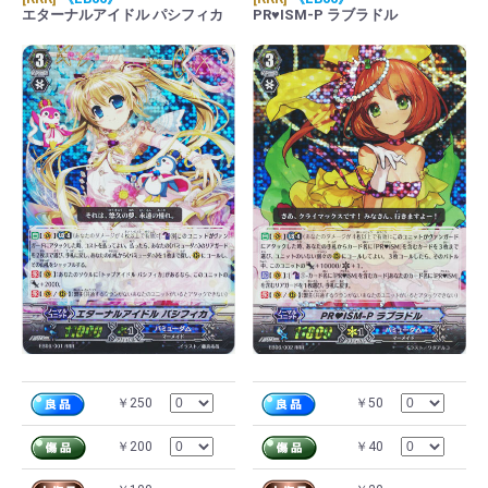
エターナルアイドル パシフィカ
PR♥ISM-P ラブラドル
￥250
￥50
￥200
￥40