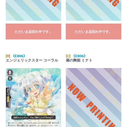
ただいま品切れ中です。
ただいま品切れ中です。
[R]
《EB06》
[C]
《EB06》
エンジェリックスター コーラル
扇の舞姫 ミナト