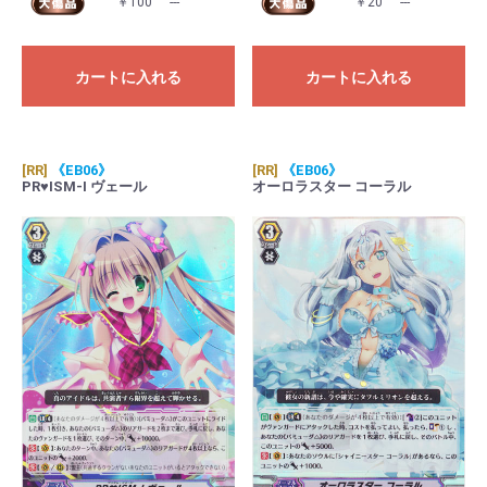
￥100
---
￥20
---
カートに入れる
カートに入れる
[RR]
《EB06》
[RR]
《EB06》
PR♥ISM-I ヴェール
オーロラスター コーラル