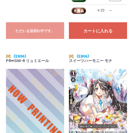
￥20
---
カートに入れる
ただいま品切れ中です。
[R]
《EB06》
[R]
《EB06》
PR♥ISM-R リュミエール
スイーツハーモニー モナ