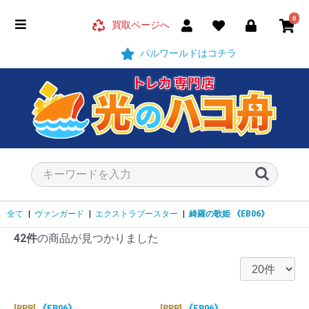
0
買取ページへ
パルワールドはコチラ
全て
|
ヴァンガード
|
エクストラブースター
|
綺羅の歌姫
《EB06》
42件
の商品が見つかりました
[RRR]
《EB06》
[RRR]
《EB06》