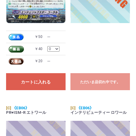
￥50
---
￥40
￥20
---
カートに入れる
ただいま品切れ中です。
[C]
《EB06》
[C]
《EB06》
PR♥ISM-R エトワール
インテリビューティー ロワール