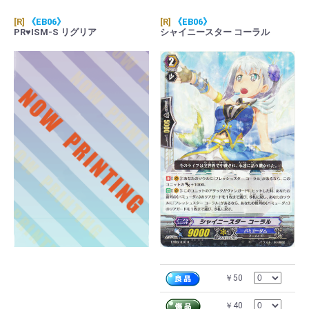
[R]
《EB06》
[R]
《EB06》
PR♥ISM-S リグリア
シャイニースター コーラル
￥50
￥40