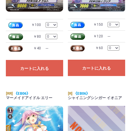
￥150
￥100
￥120
---
￥80
￥60
￥40
---
カートに入れる
カートに入れる
[RR]
《EB06》
[R]
《EB06》
マーメイドアイドル エリー
シャイニングシンガー イオニア