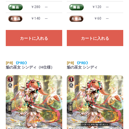
￥280
---
￥120
---
￥140
---
￥60
---
カートに入れる
カートに入れる
[PR]
《PRD》
[PR]
《PRD》
焔の巫女 シンディ（H仕様）
焔の巫女 シンディ