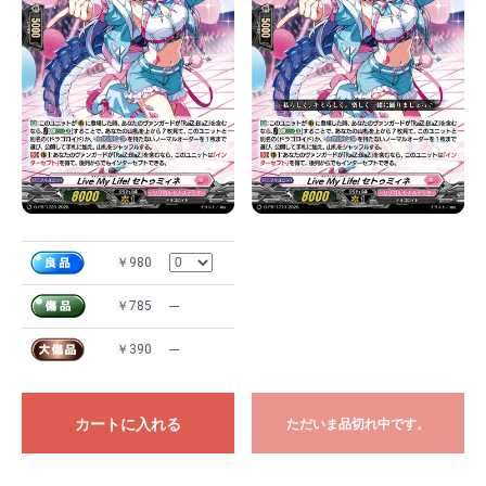
￥980
￥785
---
￥390
---
カートに入れる
ただいま品切れ中です。