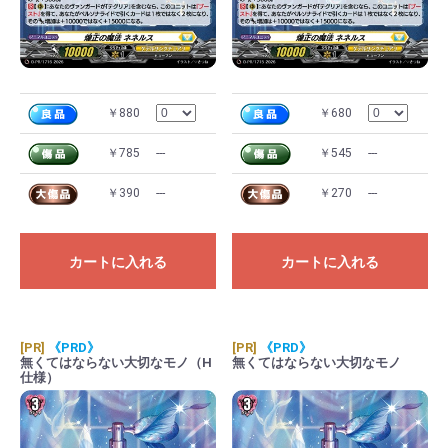
￥880
￥680
￥785
---
￥545
---
￥390
---
￥270
---
カートに入れる
カートに入れる
[PR]
《PRD》
[PR]
《PRD》
無くてはならない大切なモノ（H
無くてはならない大切なモノ
仕様）