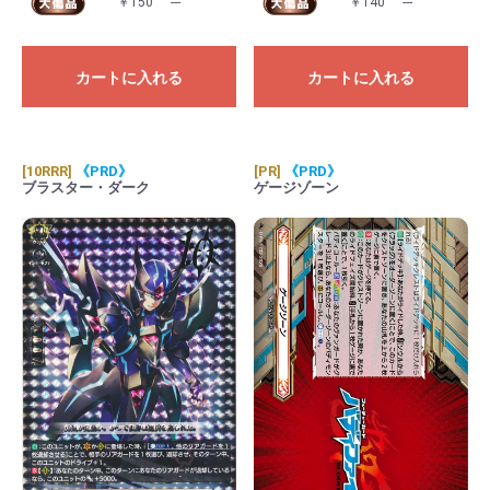
￥150
---
￥140
---
カートに入れる
カートに入れる
[10RRR]
《PRD》
[PR]
《PRD》
ブラスター・ダーク
ゲージゾーン