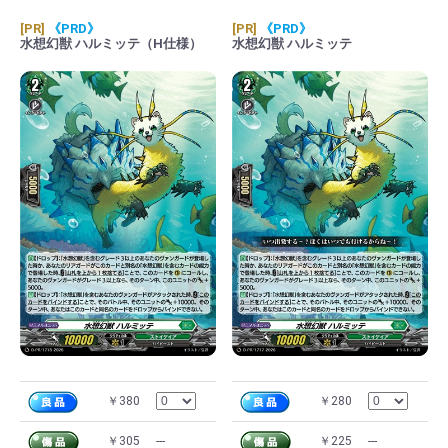
[PR]
《PRD》
[PR]
《PRD》
水想幻獣 ハルミッテ（H仕様）
水想幻獣 ハルミッテ
￥380
￥280
￥305
---
￥225
---