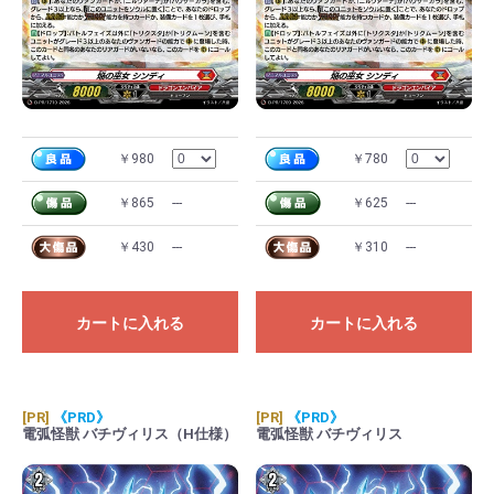
￥980
￥780
￥865
---
￥625
---
￥430
---
￥310
---
カートに入れる
カートに入れる
[PR]
《PRD》
[PR]
《PRD》
電弧怪獣 バチヴィリス（H仕様）
電弧怪獣 バチヴィリス