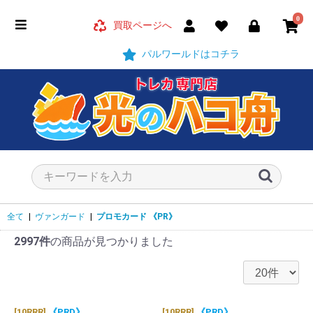
0
買取ページへ
パルワールドはコチラ
全て
|
ヴァンガード
|
プロモカード
《PR》
2997件
の商品が見つかりました
[10RRR]
《PRD》
[10RRR]
《PRD》