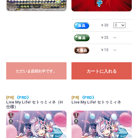
￥30
￥25
---
￥10
---
カートに入れる
ただいま品切れ中です。
[PR]
《PRD》
[PR]
《PRD》
Live My Life! セトゥミィネ（H
Live My Life! セトゥミィネ
仕様）