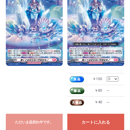
￥100
￥80
---
￥40
---
カートに入れる
ただいま品切れ中です。