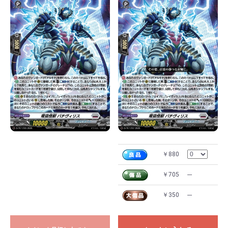
￥880
￥705
---
￥350
---