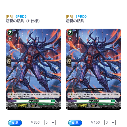
[PR]
《PRD》
[PR]
《PRD》
怨讐の銛兵（H仕様）
怨讐の銛兵
￥350
￥150