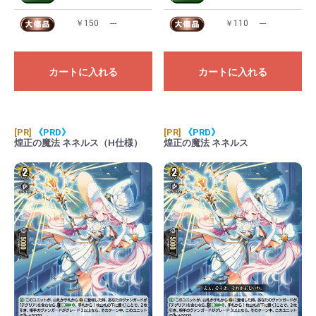
￥150
---
￥110
---
カートに入れる
カートに入れる
[PR]
《PRD》
[PR]
《PRD》
煌正の魔法 ネネルス（H仕様）
煌正の魔法 ネネルス