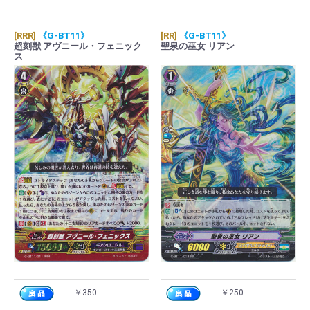
[RRR]
《G-BT11》
[RR]
《G-BT11》
超刻獣 アヴニール・フェニック
聖泉の巫女 リアン
ス
￥350
---
￥250
---