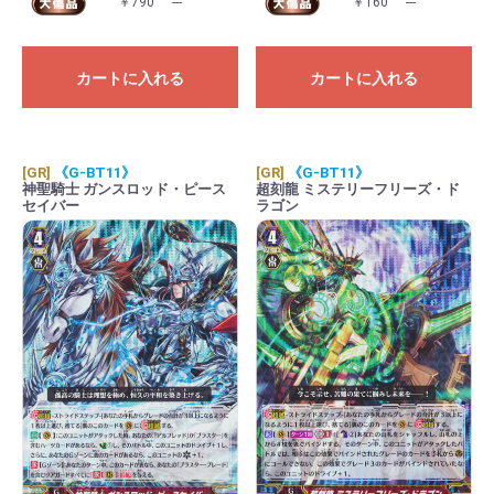
￥790
---
￥160
---
カートに入れる
カートに入れる
[GR]
《G-BT11》
[GR]
《G-BT11》
神聖騎士 ガンスロッド・ピース
超刻龍 ミステリーフリーズ・ド
セイバー
ラゴン