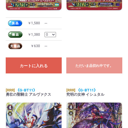
￥1,580
---
￥1,380
￥630
---
カートに入れる
ただいま品切れ中です。
[RRR]
《G-BT11》
[RRR]
《G-BT11》
勇壮の聖騎士 アルヴァクス
究明の女神 イシュタル