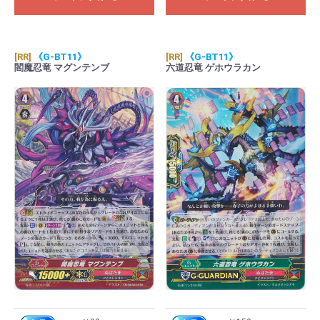
[RR]
《G-BT11》
[RR]
《G-BT11》
閻魔忍竜 マグンテンブ
六道忍竜 ゲホウラカン