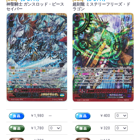
神聖騎士 ガンスロッド・ピース
超刻龍 ミステリーフリーズ・ド
セイバー
ラゴン
￥1,980
---
￥400
￥1,780
￥320