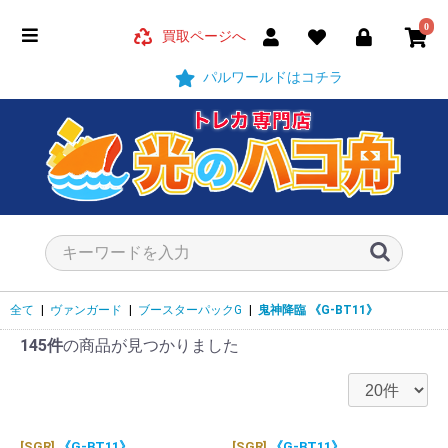
0
買取ページへ
パルワールドはコチラ
全て
|
ヴァンガード
|
ブースターパックG
|
鬼神降臨
《G-BT11》
145件
の商品が見つかりました
[SGR]
《G-BT11》
[SGR]
《G-BT11》