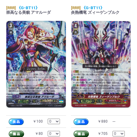
[RRR]
《G-BT11》
[RRR]
《G-BT11》
崇高なる美貌 アマルーダ
炎熱機竜 ズィーゲンブルク
￥100
￥880
---
￥80
￥705