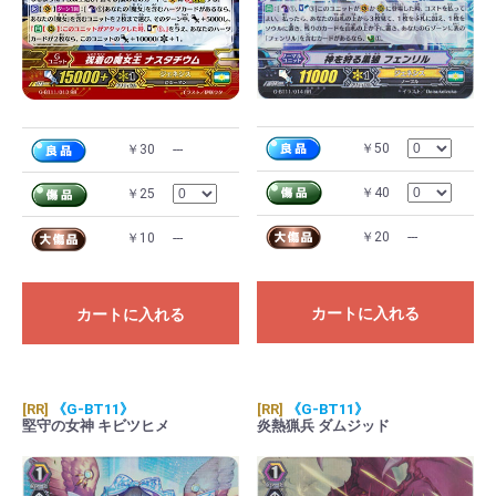
￥50
￥30
---
￥40
￥25
￥20
---
￥10
---
カートに入れる
カートに入れる
[RR]
《G-BT11》
[RR]
《G-BT11》
堅守の女神 キビツヒメ
炎熱猟兵 ダムジッド