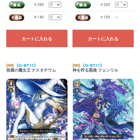
￥280
￥200
￥140
￥100
---
カートに入れる
カートに入れる
[RR]
《G-BT11》
[RR]
《G-BT11》
祝着の魔女王 ナスタチウム
神を狩る黒狼 フェンリル