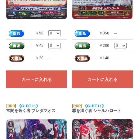
￥50
￥350
---
￥45
￥280
￥20
---
￥140
---
カートに入れる
カートに入れる
[RRR]
《G-BT11》
[RRR]
《G-BT11》
常闇を裂く者 ブレダマオス
罪を灌ぐ者 シャルハロート