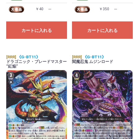
￥40
---
￥350
---
カートに入れる
カートに入れる
[RRR]
《G-BT11》
[RRR]
《G-BT11》
ドラゴニック・ブレードマスター
閻魔忍鬼 ムジンロード
“紅焔”