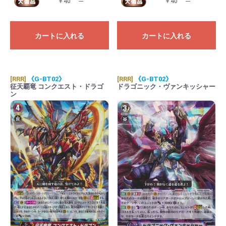
￥40
---
￥40
---
カートに入れる
カートに入れる
[RRR]
《G-BT02》
[RRR]
《G-BT02》
征天覇竜 コンクエスト・ドラゴ
ドラゴニック・ヴァンキッシャー
ン