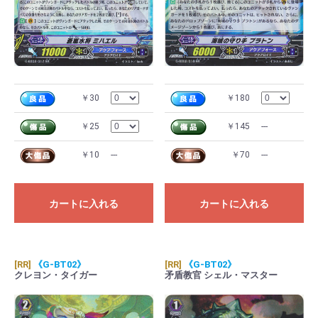
￥30
￥180
￥25
￥145
---
￥10
---
￥70
---
カートに入れる
カートに入れる
[RR]
《G-BT02》
[RR]
《G-BT02》
クレヨン・タイガー
矛盾教官 シェル・マスター