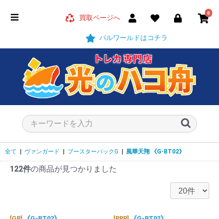
0
買取ページへ
パルワールドはコチラ
全て
|
ヴァンガード
|
ブースターパックG
|
風華天翔
《G-BT02》
122件
の商品が見つかりました
[GR]
《G-BT02》
[RRR]
《G-BT02》