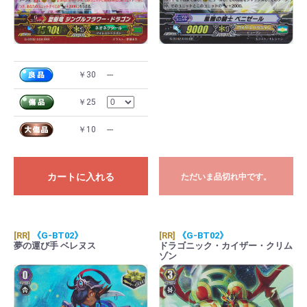
￥30
---
￥25
￥10
---
カートに入れる
ただいま品切れ中です。
[RR]
《G-BT02》
[RR]
《G-BT02》
夢の運び手 ベレヌス
ドラゴニック・カイザー・クリム
ゾン