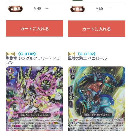
￥40
---
￥60
---
カートに入れる
カートに入れる
[RRR]
《G-BT02》
[RR]
《G-BT02》
聖樹竜 ジングルフラワー・ドラ
風雅の騎士 ベニゼール
ゴン