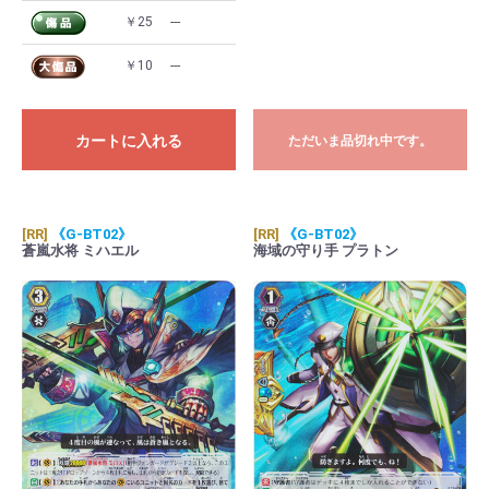
￥25
---
￥10
---
カートに入れる
ただいま品切れ中です。
[RR]
《G-BT02》
[RR]
《G-BT02》
蒼嵐水将 ミハエル
海域の守り手 プラトン