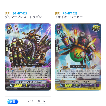
[RR]
《G-BT02》
[RR]
《G-BT02》
グリマーブレス・ドラゴン
ドキドキ・ワーカー
￥30