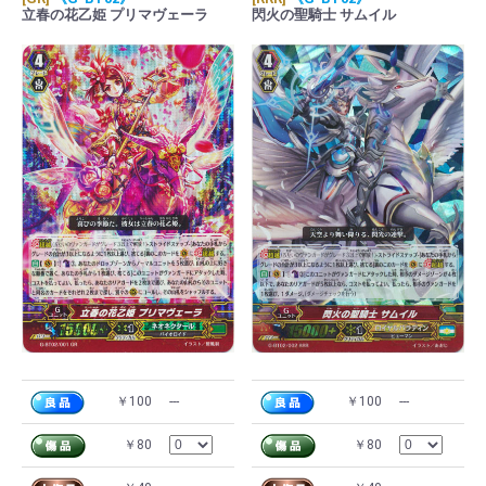
立春の花乙姫 プリマヴェーラ
閃火の聖騎士 サムイル
￥100
---
￥100
---
￥80
￥80