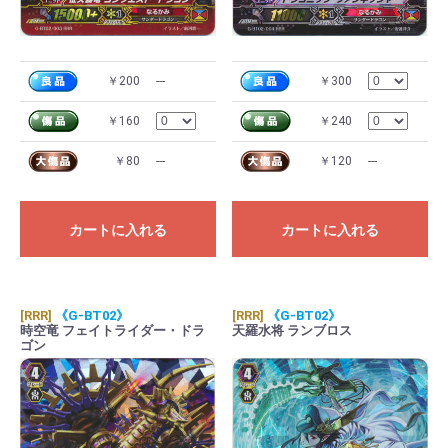
￥200
---
￥300
￥160
￥240
￥80
---
￥120
---
カートに入れる
カートに入れる
[RRR]
《G-BT02》
[RRR]
《G-BT02》
時空竜 フェイトライダー・ドラ
天羅水将 ランブロス
ゴン