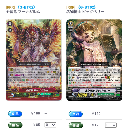
[RRR]
《G-BT02》
[RRR]
《G-BT02》
全智竜 マーナガルム
名物博士 ビッグベリー
￥100
---
￥150
---
￥85
￥120