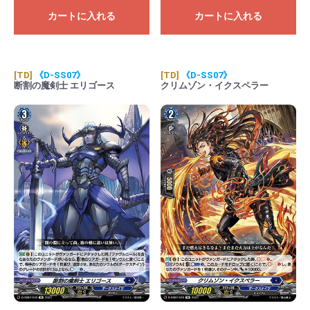
カートに入れる
カートに入れる
[TD]
《D-SS07》
[TD]
《D-SS07》
断割の魔剣士 エリゴース
クリムゾン・イクスペラー