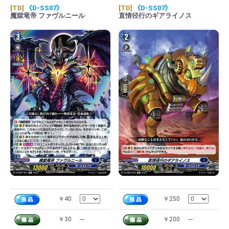
[TD]
《D-SS07》
[TD]
《D-SS07》
魔獄竜帝 ファヴルニール
直情径行のギアライノス
￥40
￥250
￥30
---
￥200
---