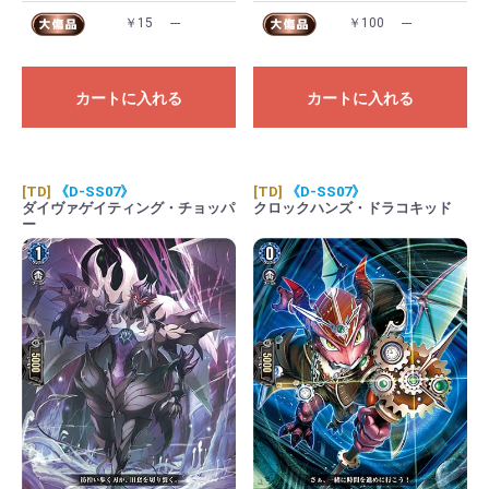
￥15
---
￥100
---
カートに入れる
カートに入れる
[TD]
《D-SS07》
[TD]
《D-SS07》
ダイヴァゲイティング・チョッパ
クロックハンズ・ドラコキッド
ー