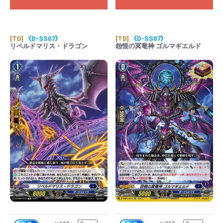
[TD]
《D-SS07》
[TD]
《D-SS07》
リペルドマリス・ドラゴン
怨恨の冥竜神 ゴルマギエルド