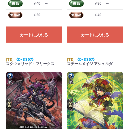
￥40
---
￥80
---
￥20
---
￥40
---
カートに入れる
カートに入れる
[TD]
《D-SS07》
[TD]
《D-SS07》
スクウォリッド・フリークス
スチームメイジ アシュルダ