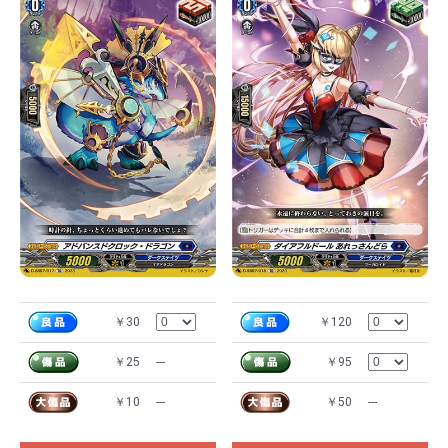
￥30
￥120
￥25
---
￥95
￥10
---
￥50
---