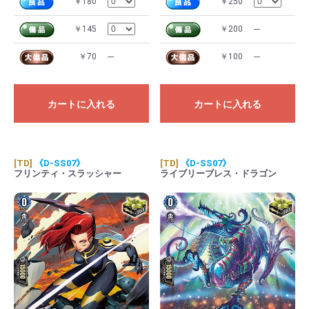
￥180
￥250
￥145
￥200
---
￥70
---
￥100
---
カートに入れる
カートに入れる
[TD]
《D-SS07》
[TD]
《D-SS07》
フリンティ・スラッシャー
ライブリーブレス・ドラゴン