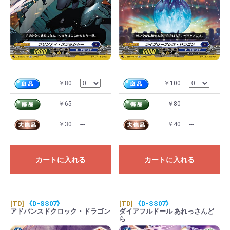
￥80
￥100
￥65
---
￥80
---
￥30
---
￥40
---
カートに入れる
カートに入れる
[TD]
《D-SS07》
[TD]
《D-SS07》
アドバンスドクロック・ドラゴン
ダイアフルドール あれっさんど
ら