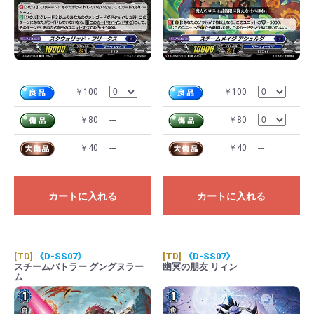
￥100
￥100
￥80
---
￥80
￥40
---
￥40
---
カートに入れる
カートに入れる
[TD]
《D-SS07》
[TD]
《D-SS07》
スチームバトラー グングヌラー
幽冥の朋友 リィン
ム