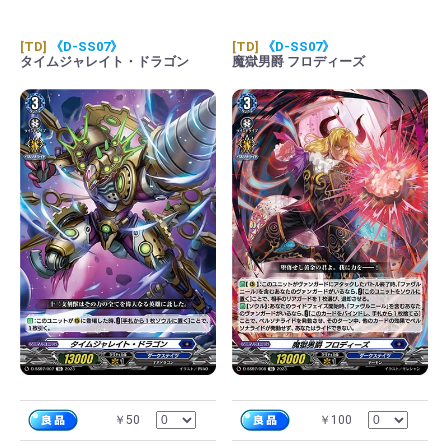
[TD]
《D-SS07》
[TD]
《D-SS07》
タイムジャレイト・ドラゴン
魔獄男爵 フロディーズ
￥50
￥100