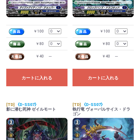
￥100
￥100
￥80
￥80
￥40
---
￥40
---
カートに入れる
カートに入れる
[TD]
《D-SS07》
[TD]
《D-SS07》
影に潜む死神 ゼイルモート
執行竜 ヴォーパルサイス・ドラ
ゴン