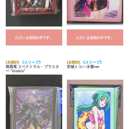
ただいま品切れ中です。
ただいま品切れ中です。
[未開封]
《スリーブ》
[未開封]
《スリーブ》
暗黒竜 スペクトラル・ブラスタ
安城トコハ 水着ver
ー “Diablo”