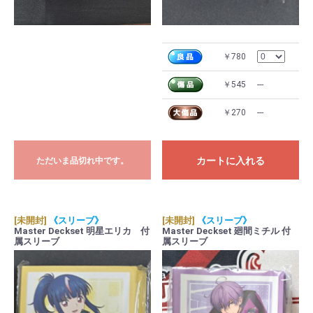
￥780
￥545
---
￥270
---
カートに入れる
ただいま品切れ中です。
[未開封]
《スリーブ》
[未開封]
《スリーブ》
Master Deckset 明星エリカ 付
Master Deckset 廻間ミチル 付
属スリーブ
属スリーブ