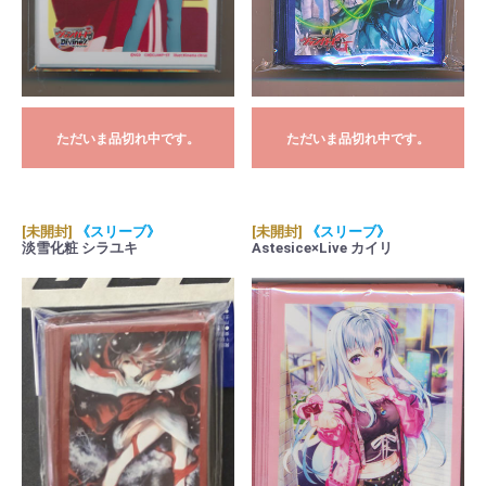
ただいま品切れ中です。
ただいま品切れ中です。
[未開封]
《スリーブ》
[未開封]
《スリーブ》
淡雪化粧 シラユキ
Astesice×Live カイリ