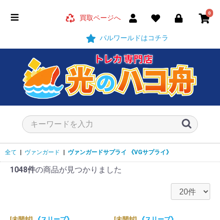
0
買取ページへ
パルワールドはコチラ
全て
|
ヴァンガード
|
ヴァンガードサプライ
《VGサプライ》
1048件
の商品が見つかりました
[未開封]
《スリーブ》
[未開封]
《スリーブ》