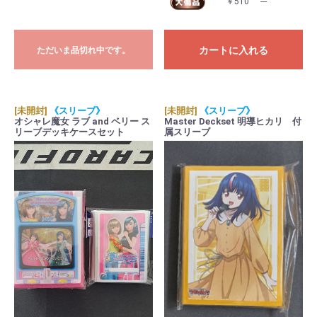
￥510
---
カートに入れる
ただいま品切れ中です。
[未開封]
《スリーブ》
[未開封]
《スリーブ》
オシャレ魔女 ラブ and ベリー ス
Master Deckset 明導ヒカリ 付
リーブデッキケースセット
属スリーブ