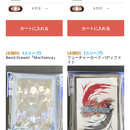
￥310
---
￥510
---
カートに入れる
カートに入れる
[未開封]
《スリーブ》
[未開封]
《スリーブ》
BanG Dream!『Morfonica』
フューチャーカード バディファ
イト