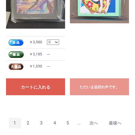
￥3,980
￥3,185
---
￥1,590
---
カートに入れる
ただいま品切れ中です。
1
2
3
4
5
...
次へ
最後へ