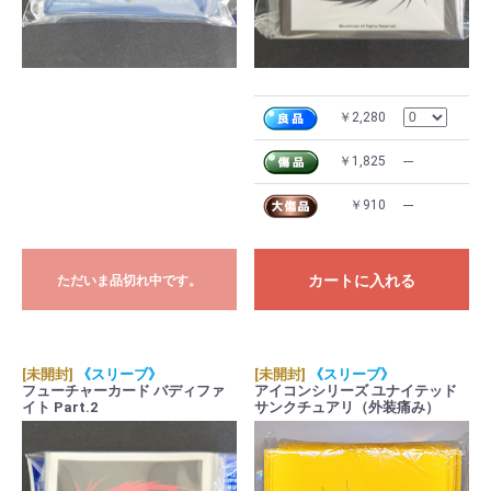
￥2,280
￥1,825
---
￥910
---
カートに入れる
ただいま品切れ中です。
[未開封]
《スリーブ》
[未開封]
《スリーブ》
フューチャーカード バディファ
アイコンシリーズ ユナイテッド
イト Part.2
サンクチュアリ（外装痛み）