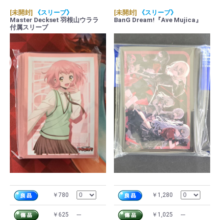
[未開封]
《スリーブ》
[未開封]
《スリーブ》
Master Deckset 羽根山ウララ
BanG Dream!『Ave Mujica』
付属スリーブ
￥780
￥1,280
￥625
---
￥1,025
---