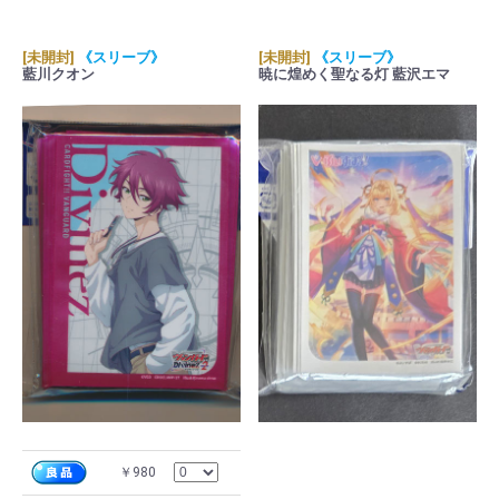
[未開封]
《スリーブ》
[未開封]
《スリーブ》
藍川クオン
暁に煌めく聖なる灯 藍沢エマ
￥980