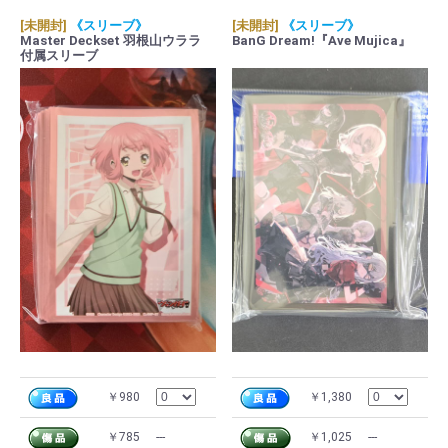
[未開封]
《スリーブ》
[未開封]
《スリーブ》
Master Deckset 羽根山ウララ
BanG Dream!『Ave Mujica』
付属スリーブ
￥980
￥1,380
￥785
---
￥1,025
---