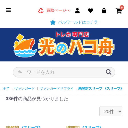
0
買取ページへ
パルワールドはコチラ
全て
|
ヴァンガード
|
ヴァンガードサプライ
|
未開封スリーブ
《スリーブ》
336件
の商品が見つかりました
[未開封]
《スリーブ》
[未開封]
《スリーブ》