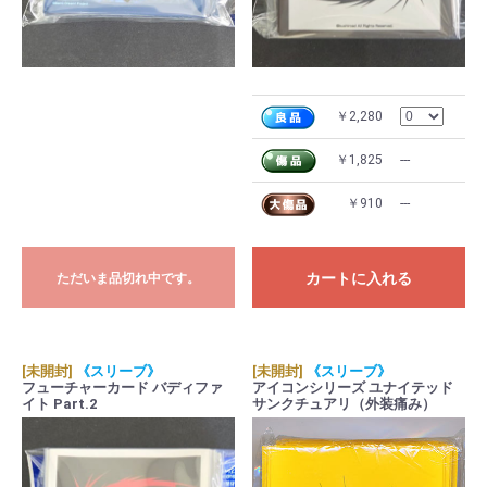
￥2,280
￥1,825
---
￥910
---
カートに入れる
ただいま品切れ中です。
[未開封]
《スリーブ》
[未開封]
《スリーブ》
フューチャーカード バディファ
アイコンシリーズ ユナイテッド
イト Part.2
サンクチュアリ（外装痛み）