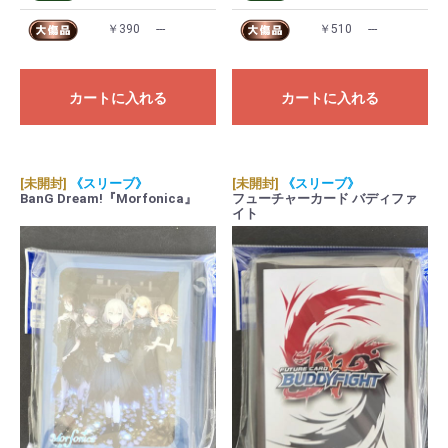
￥390
---
￥510
---
カートに入れる
カートに入れる
[未開封]
《スリーブ》
[未開封]
《スリーブ》
BanG Dream!『Morfonica』
フューチャーカード バディファ
イト