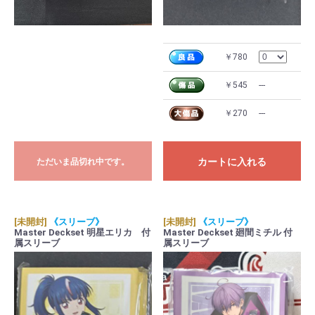
￥780
￥545
---
￥270
---
カートに入れる
ただいま品切れ中です。
[未開封]
《スリーブ》
[未開封]
《スリーブ》
Master Deckset 明星エリカ 付
Master Deckset 廻間ミチル 付
属スリーブ
属スリーブ