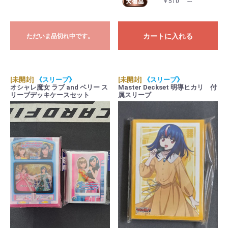
￥510
---
カートに入れる
ただいま品切れ中です。
[未開封]
《スリーブ》
[未開封]
《スリーブ》
オシャレ魔女 ラブ and ベリー ス
Master Deckset 明導ヒカリ 付
リーブデッキケースセット
属スリーブ