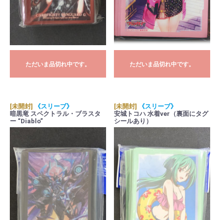
ただいま品切れ中です。
ただいま品切れ中です。
[未開封]
《スリーブ》
[未開封]
《スリーブ》
暗黒竜 スペクトラル・ブラスタ
安城トコハ 水着ver（裏面にタグ
ー “Diablo”
シールあり）