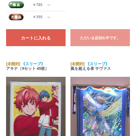
￥785
---
￥390
---
カートに入れる
ただいま品切れ中です。
[未開封]
《スリーブ》
[未開封]
《スリーブ》
アキナ（9セット 45枚）
嵐を超える者 サヴァス