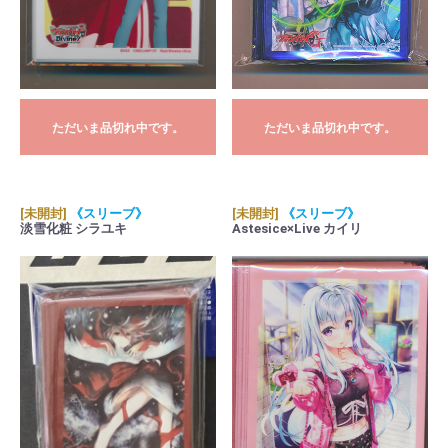
ただいま品切れ中です。
ただいま品切れ中です。
[未開封]
《スリーブ》
[未開封]
《スリーブ》
淡雪化粧 シラユキ
Astesice×Live カイリ