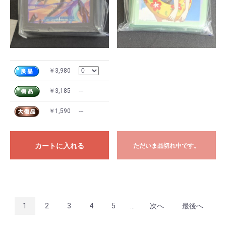
￥3,980
￥3,185
---
￥1,590
---
カートに入れる
ただいま品切れ中です。
1
2
3
4
5
...
次へ
最後へ