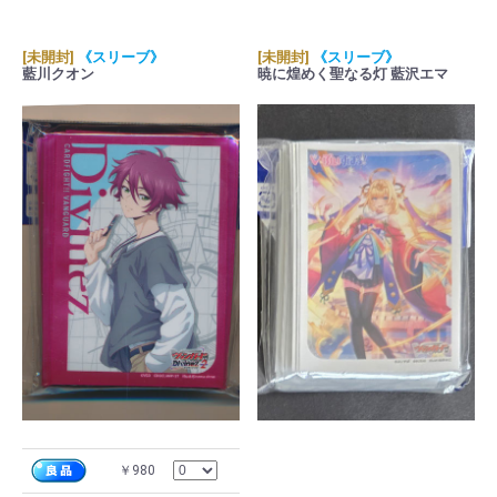
[未開封]
《スリーブ》
[未開封]
《スリーブ》
藍川クオン
暁に煌めく聖なる灯 藍沢エマ
￥980