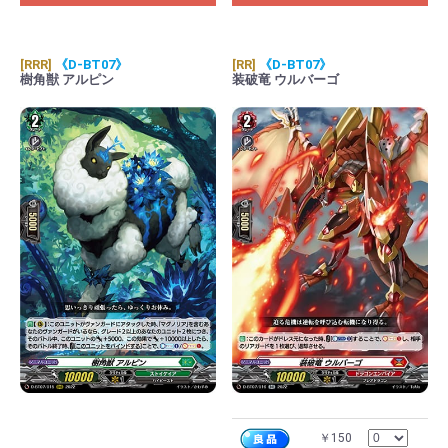
[RRR]
《D-BT07》
[RR]
《D-BT07》
樹角獣 アルピン
装破竜 ウルバーゴ
￥150