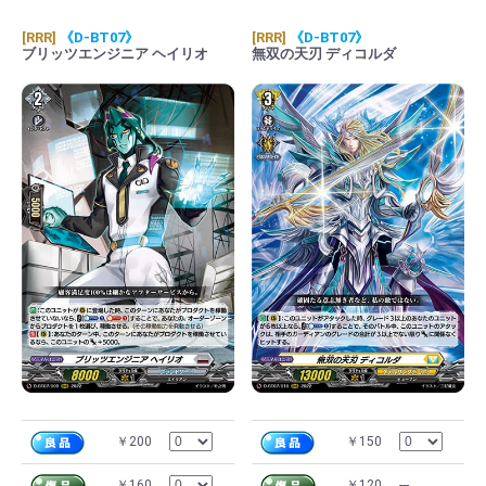
[RRR]
《D-BT07》
[RRR]
《D-BT07》
ブリッツエンジニア ヘイリオ
無双の天刃 ディコルダ
￥200
￥150
￥160
￥120
---