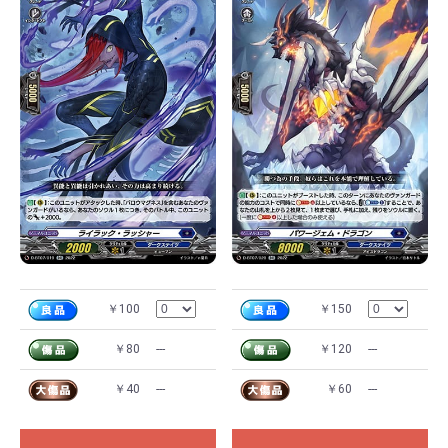
￥100
￥150
￥80
---
￥120
---
￥40
---
￥60
---