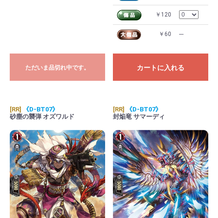
￥120
￥60
---
カートに入れる
ただいま品切れ中です。
[RR]
《D-BT07》
[RR]
《D-BT07》
砂塵の襲弾 オズワルド
封焔竜 サマーディ