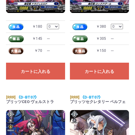
￥180
￥380
￥145
---
￥305
---
￥70
---
￥150
---
カートに入れる
カートに入れる
[RRR]
《D-BT07》
[RRR]
《D-BT07》
ブリッツCEO ヴェルストラ
ブリッツセクレタリー ペルフェ