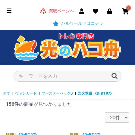
0
買取ページへ
パルワールドはコチラ
全て
|
ヴァンガード
|
ブースターパックD
|
烈火翠嵐
《D-BT07》
156件
の商品が見つかりました
[RRR]
《D-BT07》
[RRR]
《D-BT07》