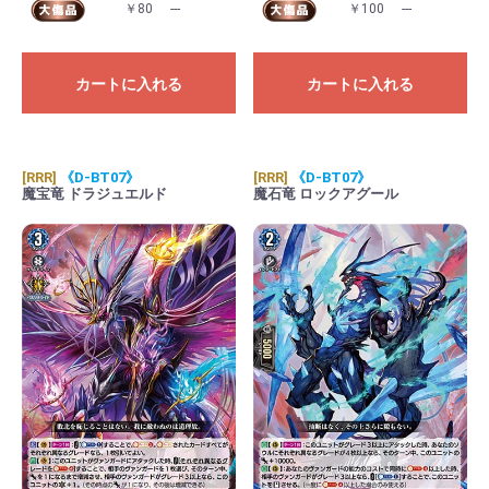
￥80
---
￥100
---
カートに入れる
カートに入れる
[RRR]
《D-BT07》
[RRR]
《D-BT07》
魔宝竜 ドラジュエルド
魔石竜 ロックアグール