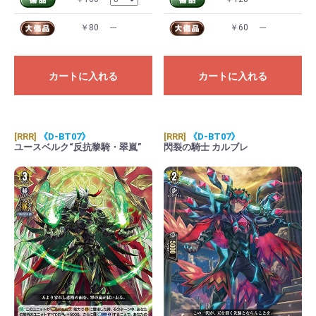
￥80
---
￥60
---
カートに入れる
カートに入れる
[RRR]
《D-BT07》
[RRR]
《D-BT07》
ユースベルク“反抗黎騎・翠嵐”
閃裂の騎士 カルブレ