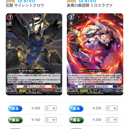
[RRR]
《D-BT07》
[RRR]
《D-BT07》
忍獣 サイレントクロウ
炎尾の曲芸師 ミロスラヴァ
￥200
￥250
￥160
￥200