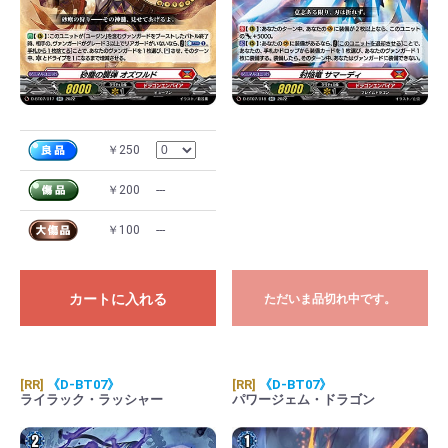
￥250
￥200
---
￥100
---
カートに入れる
ただいま品切れ中です。
[RR]
《D-BT07》
[RR]
《D-BT07》
ライラック・ラッシャー
パワージェム・ドラゴン