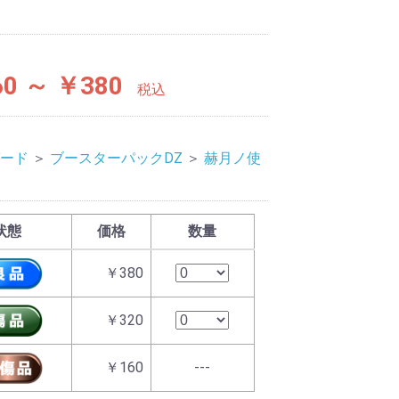
0 ～ ￥380
税込
ード
＞
ブースターパックDZ
＞
赫月ノ使
状態
価格
数量
￥380
￥320
￥160
---