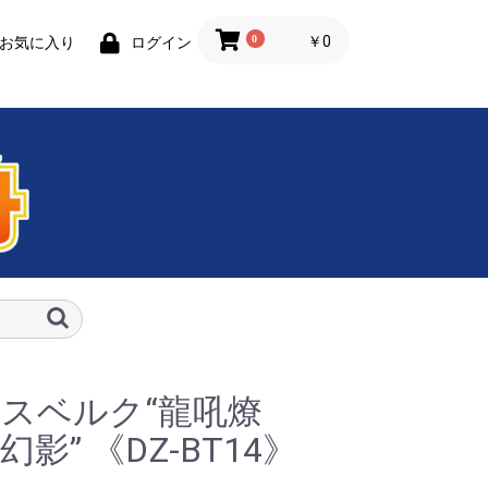
0
￥0
お気に入り
ログイン
スベルク“龍吼燎
幻影” 《DZ-BT14》